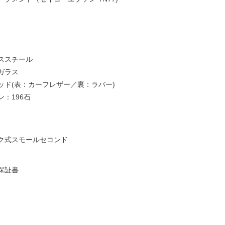
ススチール
ガラス
ッド(表：カーフレザー／裏：ラバー)
：196石
ク式スモールセコンド
保証書