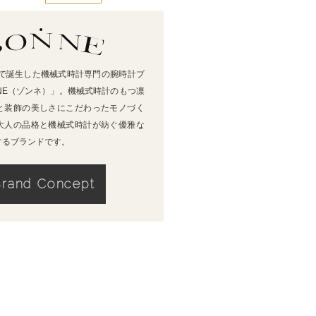
本で誕⽣した機械式時計専⾨の腕時計ブ
NE（ゾンネ）」。機械式時計のもつ凛
と装飾の美しさにこだわったモノづく
⼤⼈の品格と機械式時計が紡ぐ優雅な
するブランドです。
Brand Concept