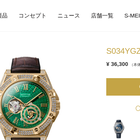
製品
コンセプト
ニュース
店舗一覧
S-ME
S034YG
¥ 36,300
（本体
O