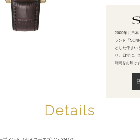
2000年に⽇
ランド「SON
とした佇まい
り。⽇常に、
時間をお届け
Details
ブメント（セイコーエプソン YN77)